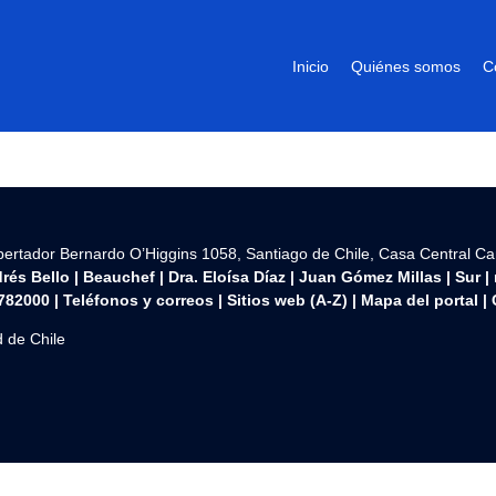
Inicio
Quiénes somos
C
ibertador Bernardo O’Higgins 1058, Santiago de Chile, Casa Central C
rés Bello
|
Beauchef
|
Dra. Eloísa Díaz
|
Juan Gómez Millas
|
Sur
|
782000 | Teléfonos y correos | Sitios web (A-Z) |
Mapa del portal
|
 de Chile