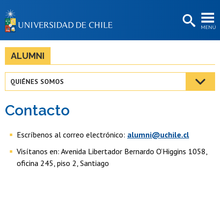
EXTENSIÓN
MENÚ
BIBLIOTECAS
LA UNIVERSIDAD
ALUMNI
Postulantes
QUIÉNES SOMOS
Estudiantes
Contacto
Académicas/os
Funcionarias/os
Escríbenos al correo electrónico:
alumni@uchile.cl
Visítanos en: Avenida Libertador Bernardo O’Higgins 1058,
Egresadas/os
oficina 245, piso 2, Santiago