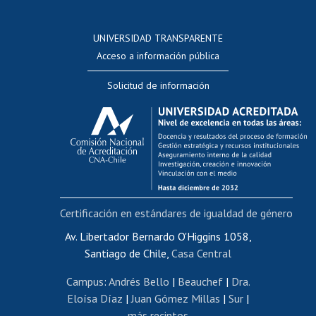
Postulación a concursos internos de investigación
Consulta a bases de datos
UNIVERSIDAD TRANSPARENTE
Perfeccionamiento
Acceso a información pública
Editar Portafolio Académico
Solicitud de información
Evaluación docente
Calificación académica
Postulación al AUCAI
Funcionarias/os
Cursos internos de capacitación
Bienestar del personal
Certificación en estándares de igualdad de género
Portal de movilidad interna
Certificado de renta
Av. Libertador Bernardo O'Higgins 1058,
Santiago de Chile,
Casa Central
Certificado de renta honorarios
Gestión de correo uchile
Campus
:
Andrés Bello
|
Beauchef
|
Dra.
Editar páginas blancas
Eloísa Díaz
|
Juan Gómez Millas
|
Sur
|
más recintos