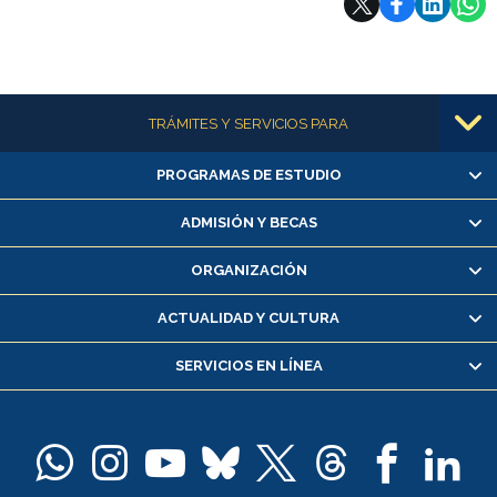
Más información
TRÁMITES Y SERVICIOS PARA
PROGRAMAS DE ESTUDIO
Alumnas/os y exalumnas/os
Matrícula en línea
ADMISIÓN Y BECAS
Inscripción y cambio de asignaturas
ORGANIZACIÓN
Consulta y certificado de notas
Certificado de alumno regular
ACTUALIDAD Y CULTURA
Servicio médico y dental
SERVICIOS EN LÍNEA
Pago de arancel y crédito alumnos
Pago de arancel y crédito exalumnos
Certificado de títulos y grados
Docentes