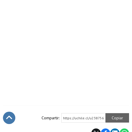
Compartir:
Copiar
https://uchile.cl/u238756
Subir