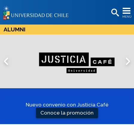
EXTENSIÓN
MENÚ
BIBLIOTECAS
ALUMNI
LA UNIVERSIDAD
Postulantes
Estudiantes
Académicas/os
Funcionarias/os
Egresadas/os
Nuevo convenio con Justicia Café
Asesoría de empleabilidad
Conoce la promoción
Postula