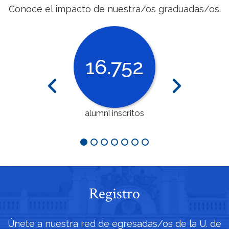
Conoce el impacto de nuestra/os graduadas/os.
6.752
49
2.6
mni inscritos
actividades
asistentes
realizadas
activid
1
2
3
4
5
6
7
Registro
Únete a nuestra red de egresadas/os de la U. de