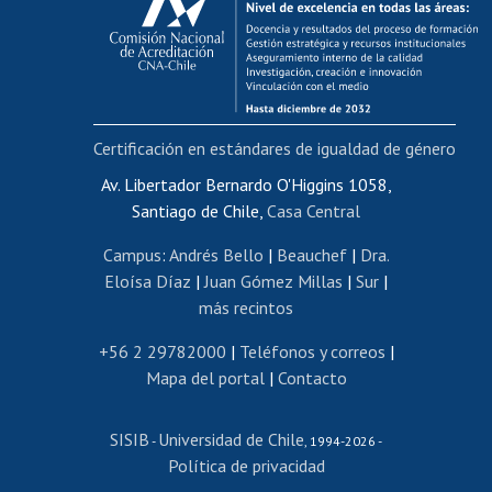
Postulación al AUCAI
Funcionarias/os
Cursos internos de capacitación
Bienestar del personal
Certificación en estándares de igualdad de género
Portal de movilidad interna
Certificado de renta
Av. Libertador Bernardo O'Higgins 1058,
Santiago de Chile,
Casa Central
Certificado de renta honorarios
Gestión de correo uchile
Campus
:
Andrés Bello
|
Beauchef
|
Dra.
Editar páginas blancas
Eloísa Díaz
|
Juan Gómez Millas
|
Sur
|
más recintos
Extranjeras/os
Revalidación y reconocimiento de títulos
+56 2 29782000
|
Teléfonos y correos
|
Mapa del portal
|
Contacto
Postulación al Programa de Movilidad Estudiantil
Inscripción de asignaturas
SISIB
Universidad de Chile
Cursos de español
-
, 1994-2026 -
Política de privacidad