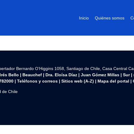
Inicio
Quiénes somos
C
ibertador Bernardo O’Higgins 1058, Santiago de Chile, Casa Central C
rés Bello
|
Beauchef
|
Dra. Eloísa Díaz
|
Juan Gómez Millas
|
Sur
|
782000 | Teléfonos y correos | Sitios web (A-Z) |
Mapa del portal
|
 de Chile