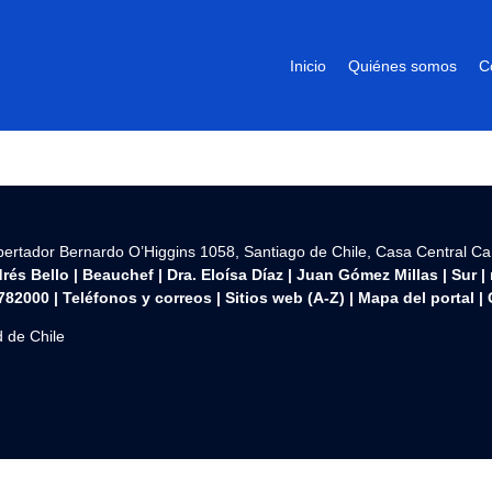
Inicio
Quiénes somos
C
ibertador Bernardo O’Higgins 1058, Santiago de Chile, Casa Central C
rés Bello
|
Beauchef
|
Dra. Eloísa Díaz
|
Juan Gómez Millas
|
Sur
|
782000 | Teléfonos y correos | Sitios web (A-Z) |
Mapa del portal
|
 de Chile