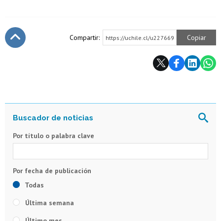
Compartir:
Copiar
https://uchile.cl/u227669
Subir
Por título o palabra clave
Todas
Última semana
Último mes