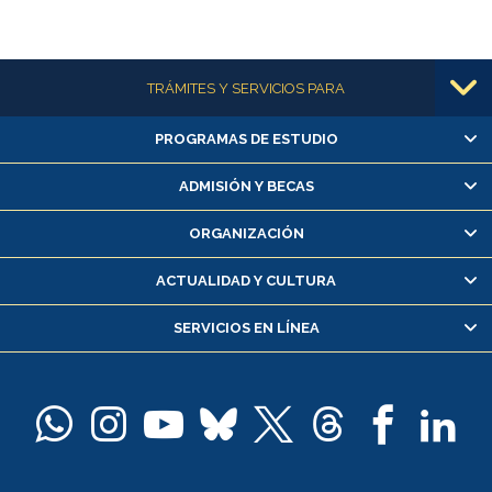
Más información
TRÁMITES Y SERVICIOS PARA
PROGRAMAS DE ESTUDIO
Alumnas/os y exalumnas/os
Matrícula en línea
ADMISIÓN Y BECAS
Inscripción y cambio de asignaturas
ORGANIZACIÓN
Consulta y certificado de notas
Certificado de alumno regular
ACTUALIDAD Y CULTURA
Servicio médico y dental
SERVICIOS EN LÍNEA
Pago de arancel y crédito alumnos
Pago de arancel y crédito exalumnos
Certificado de títulos y grados
Docentes
Postulación a concursos internos de investigación