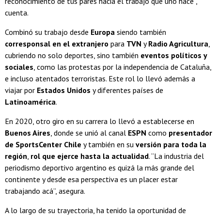
reconocimiento de tus pares hacia el trabajo que uno hace”,
cuenta.
Combinó su trabajo desde
Europa
siendo también
corresponsal en el extranjero
para
TVN
y
Radio Agricultura
,
cubriendo no solo deportes, sino también
eventos políticos y
sociales
, como las protestas por la independencia de Cataluña,
e incluso atentados terroristas. Este rol lo llevó además a
viajar por
Estados Unidos
y diferentes países de
Latinoamérica
.
En 2020, otro giro en su carrera lo llevó a establecerse en
Buenos Aires
, donde se unió al canal
ESPN
como
presentador
de SportsCenter Chile
y también en su
versión para toda la
región
,
rol que ejerce hasta la actualidad
. “La industria del
periodismo deportivo argentino es quizá la más grande del
continente y desde esa perspectiva es un placer estar
trabajando acá”, asegura.
A lo largo de su trayectoria, ha tenido la oportunidad de