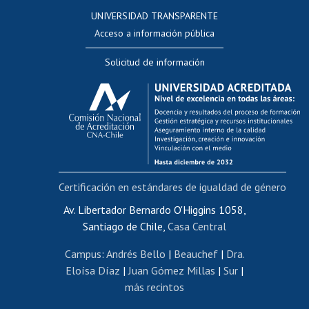
Consulta a bases de datos
UNIVERSIDAD TRANSPARENTE
Perfeccionamiento
Acceso a información pública
Editar Portafolio Académico
Solicitud de información
Evaluación docente
Calificación académica
Postulación al AUCAI
Funcionarias/os
Cursos internos de capacitación
Bienestar del personal
Certificación en estándares de igualdad de género
Portal de movilidad interna
Certificado de renta
Av. Libertador Bernardo O'Higgins 1058,
Santiago de Chile,
Casa Central
Certificado de renta honorarios
Gestión de correo uchile
Campus
:
Andrés Bello
|
Beauchef
|
Dra.
Editar páginas blancas
Eloísa Díaz
|
Juan Gómez Millas
|
Sur
|
más recintos
Extranjeras/os