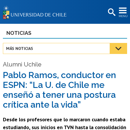
EXTENSIÓN
MENÚ
BIBLIOTECAS
LA UNIVERSIDAD
NOTICIAS
Postulantes
MÁS NOTICIAS
Estudiantes
Alumni Uchile
Académicas/os
Pablo Ramos, conductor en
Funcionarias/os
ESPN: “La U. de Chile me
Egresadas/os
enseñó a tener una postura
crítica ante la vida”
Desde los profesores que lo marcaron cuando estaba
estudiando, sus inicios en TVN hasta la consolidación