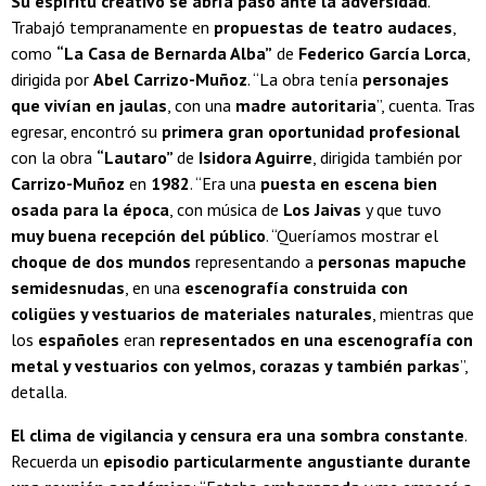
Su espíritu creativo se abría paso ante la adversidad
.
Trabajó tempranamente en
propuestas de teatro audaces
,
como
“La Casa de Bernarda Alba”
de
Federico García Lorca
,
dirigida por
Abel Carrizo-Muñoz
. “La obra tenía
personajes
que vivían en jaulas
, con una
madre autoritaria
”, cuenta. Tras
egresar, encontró su
primera gran oportunidad profesional
con la obra
“Lautaro”
de
Isidora Aguirre
, dirigida también por
Carrizo-Muñoz
en
1982
. “Era una
puesta en escena bien
osada para la época
, con música de
Los Jaivas
y que tuvo
muy buena recepción del público
. “Queríamos mostrar el
choque de dos mundos
representando a
personas mapuche
semidesnudas
, en una
escenografía construida con
coligües y vestuarios de materiales naturales
, mientras que
los
españoles
eran
representados en una escenografía con
metal y vestuarios con yelmos, corazas y también parkas
”,
detalla.
El clima de vigilancia y censura era una sombra constante
.
Recuerda un
episodio particularmente angustiante durante