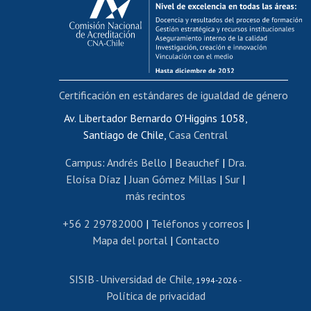
Postulación al AUCAI
Funcionarias/os
Cursos internos de capacitación
Bienestar del personal
Certificación en estándares de igualdad de género
Portal de movilidad interna
Certificado de renta
Av. Libertador Bernardo O'Higgins 1058,
Santiago de Chile,
Casa Central
Certificado de renta honorarios
Gestión de correo uchile
Campus
:
Andrés Bello
|
Beauchef
|
Dra.
Editar páginas blancas
Eloísa Díaz
|
Juan Gómez Millas
|
Sur
|
más recintos
Extranjeras/os
Revalidación y reconocimiento de títulos
+56 2 29782000
|
Teléfonos y correos
|
Mapa del portal
|
Contacto
Postulación al Programa de Movilidad Estudiantil
Inscripción de asignaturas
SISIB
Universidad de Chile
Cursos de español
-
, 1994-2026 -
Política de privacidad