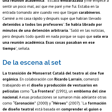
una reunión académica
: “Estaba
embarazada
y me empecé a
sentir un poco mal, así que me paré y me fui. Estaba en la
entrada tomando aire cuando veo que llegan
carabineros
.
Caminé a mi casa rápido y después supe que habían llevado
detenidos a todos los profesores
”.
Se había librado por
minutos de una detención arbitraria
. “Salió en las noticias,
pero después todo quedó en nada porque se supo que
solo era
una reunión académica
.
Esas cosas pasaban en ese
tiempo
”, señala.
De la escena al set
La transición de Monserrat Catalá del teatro al cine fue
orgánica
. En colaboración con
Ricardo Larraín
, comenzó
trabajando en el
diseño y producción de vestuarios en
películas
como
“La Frontera”
(1991), un
emblema del cine
nacional
. A esas producciones se sumaron más adelante otras
como
“Coronación”
(2000) y
“Héroes”
(2007). “La
formación
de diseño teatral
está basada en
comprender el guion o