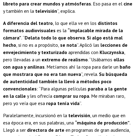
libreto para crear mundos y atmósferas
. Eso pasa en el
cine
y también en la
televisión
”, explica.
A diferencia del teatro
, lo que ella ve en los
distintos
formatos audiovisuales
es la
“implacable mirada de la
cámara”
. “
Delata todo lo que observa
.
Si algo está mal
hecho
, si no es a propósito,
se nota
”. Aplicó las
lecciones de
envejecimiento y texturizado
aprendidas con
Kluczynska
,
pero llevadas a un
extremo de realismo
. “Usábamos
ollas
con agua y anilinas
. Metíamos ahí la ropa para darle un
baño
que mostrara que no era tan nueva
”, revela.
Su búsqueda
de autenticidad también la llevó a métodos poco
convencionales
: “Para algunas películas
paraba a la gente
en la calle
y les ofrecía
comprar su ropa
. Me miraban raro,
pero yo veía que esa
ropa tenía vida
”.
Paralelamente, incursionó en la
televisión
, un medio que en
esa época era, en sus palabras, una
“máquina de producción”
.
Llegó a ser
directora de arte
en programas de gran audiencia,