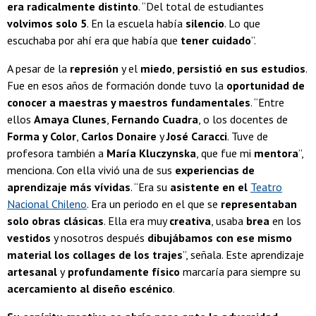
era radicalmente distinto
. “Del total de estudiantes
volvimos solo 5
. En la escuela había
silencio
. Lo que
escuchaba por ahí era que había que
tener cuidado
”.
A pesar de la
represión
y el
miedo
,
persistió en sus estudios
.
Fue en esos años de formación donde tuvo la
oportunidad de
conocer a maestras y maestros fundamentales
. “Entre
ellos
Amaya Clunes
,
Fernando Cuadra
, o los docentes de
Forma y Color
,
Carlos Donaire
y
José Caracci
. Tuve de
profesora también a
María Kluczynska
, que fue mi
mentora
”,
menciona. Con ella vivió una de sus
experiencias de
aprendizaje más vívidas
. “Era su
asistente en el
Teatro
Nacional Chileno
. Era un periodo en el que se
representaban
solo obras clásicas
. Ella era muy
creativa
, usaba
brea
en los
vestidos
y nosotros después
dibujábamos con ese mismo
material los collages de los trajes
”, señala. Este aprendizaje
artesanal
y
profundamente físico
marcaría para siempre su
acercamiento al diseño escénico
.