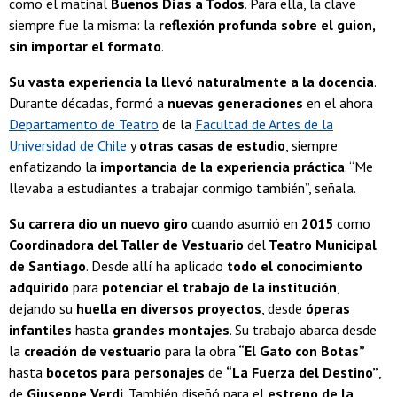
como el matinal
Buenos Días a Todos
. Para ella, la clave
siempre fue la misma: la
reflexión profunda sobre el guion,
sin importar el formato
.
Su vasta experiencia la llevó naturalmente a la docencia
.
Durante décadas, formó a
nuevas generaciones
en el ahora
Departamento de Teatro
de la
Facultad de Artes de la
Universidad de Chile
y
otras casas de estudio
, siempre
enfatizando la
importancia de la experiencia práctica
. “Me
llevaba a estudiantes a trabajar conmigo también”, señala.
Su carrera dio un nuevo giro
cuando asumió en
2015
como
Coordinadora del Taller de Vestuario
del
Teatro Municipal
de Santiago
. Desde allí ha aplicado
todo el conocimiento
adquirido
para
potenciar el trabajo de la institución
,
dejando su
huella en diversos proyectos
, desde
óperas
infantiles
hasta
grandes montajes
. Su trabajo abarca desde
la
creación de vestuario
para la obra
“El Gato con Botas”
hasta
bocetos para personajes
de
“La Fuerza del Destino”
,
de
Giuseppe Verdi
. También diseñó para el
estreno de la