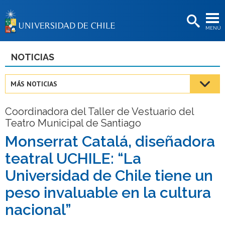
EXTENSIÓN
MENÚ
BIBLIOTECAS
LA UNIVERSIDAD
NOTICIAS
Postulantes
MÁS NOTICIAS
Estudiantes
Coordinadora del Taller de Vestuario del
Académicas/os
Teatro Municipal de Santiago
Funcionarias/os
Monserrat Catalá, diseñadora
teatral UCHILE: “La
Egresadas/os
Universidad de Chile tiene un
peso invaluable en la cultura
nacional”