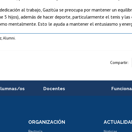
edicación al trabajo, Gazitúa se preocupa por mantener un equilibr
ene 5 hijos), además de hacer deporte, particularmente el tenis y la
omo mentalmente. Esto le ayuda a mantener el entusiasmo y energí
, Alumni.
Compartir:
alumnas/os
Docentes
Funciona
Postulación a concursos
Cursos inte
internos de investigación
capacitació
e asignaturas
Consulta a bases de datos
Bienestar d
 de notas
ORGANIZACIÓN
ACTUALIDA
Perfeccionamiento
Portal de m
 regular
Editar Portafolio Académico
Certificado
Rectoría
Noticias