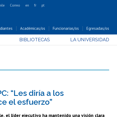
hile
Correo
en
fr
pt
Artes
Cs. Agronómicas
diantes
Académicas/os
Funcionarias/os
Egresadas/os
Cs. Forestales y Conservación
BIBLIOTECAS
LA UNIVERSIDAD
Cs. Sociales
Comunicación e Imagen
Economía y Negocios
Gobierno
Odontología
Estudios Internacionales
Bachillerato
: “Les diría a los
Hospital Clínico
e el esfuerzo”
e, el líder ejecutivo ha mantenido una visión clara