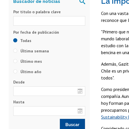
La impo
Por título o palabra clave
Con una vasta 
reconoce que l
"Primero que n
mundo laboral 
Todas
estudio con la
Última semana
bencina en una
Último mes
Además, Gazitú
Chile es un pr
Último año
todos".
Desde
Como presiden
compañía. Aunq
Hasta
hoy forman par
preocuparnos p
Sustainability
Considerado c