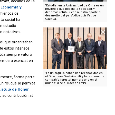
Gómez
, decanos de la
"Estudiar en la Universidad de Chile es un
 Economía y
privilegio que nos da la sociedad, y
debemos retribuir con nuestro aporte al
imientos de
desarrollo del país", dice Luis Felipe
 lo social ha
Gazitúa.
en estudió
an optativos.
bol que organizaban
 de estos intensos
itúa siempre valoró
onsidera esencial en
"Es un orgullo haber sido reconocidos en
almente, forma parte
el Dow Jones Sustainability Index como la
compañía forestal número uno en el
 un rol que le permite
mundo", dice el líder de CMPC.
Círculo de Honor
 su contribución al