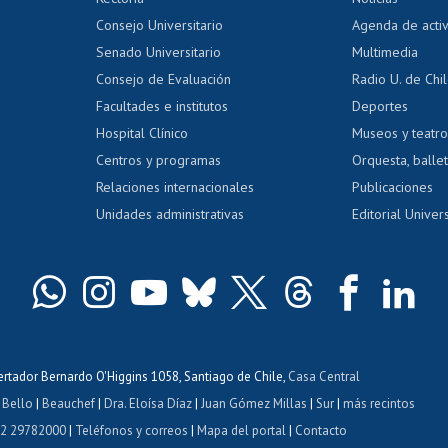
tal
Evaluación docente
Certificado
Consejo Universitario
Agenda de acti
dito alumnos
honorarios
Calificación académica
Senado Universitario
Multimedia
dito exalumnos
Gestión de 
Consejo de Evaluación
Radio U. de Chi
Postulación al AUCAI
y grados
Editar pági
Facultades e institutos
Deportes
Hospital Clínico
Museos y teatr
da tecnológica
Tarjeta TUI
Wifi
Acoso laboral
s
Centros y programas
Orquesta, ballet
Relaciones internacionales
Publicaciones
Unidades administrativas
Editorial Univers
bertador Bernardo O'Higgins 1058, Santiago de Chile,
Casa Central
 Bello
|
Beauchef
|
Dra. Eloísa Díaz
|
Juan Gómez Millas
|
Sur
|
más recintos
 2 29782000
|
Teléfonos y correos
|
Mapa del portal
|
Contacto