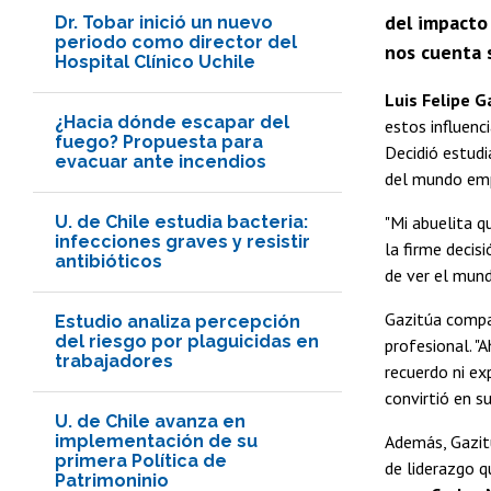
del impacto
Dr. Tobar inició un nuevo
periodo como director del
nos cuenta 
Hospital Clínico Uchile
Luis Felipe G
¿Hacia dónde escapar del
estos influenc
fuego? Propuesta para
Decidió estud
evacuar ante incendios
del mundo empr
U. de Chile estudia bacteria:
"Mi abuelita q
infecciones graves y resistir
la firme decis
antibióticos
de ver el mund
Gazitúa compa
Estudio analiza percepción
del riesgo por plaguicidas en
profesional. "
trabajadores
recuerdo ni ex
convirtió en s
U. de Chile avanza en
implementación de su
Además, Gazi
primera Política de
de liderazgo q
Patrimoninio