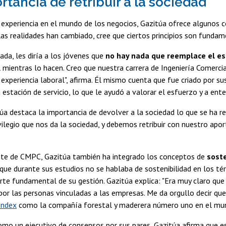
rtancia de retribuir a la sociedad
experiencia en el mundo de los negocios, Gazitúa ofrece algunos co
as realidades han cambiado, cree que ciertos principios son funda
ada, les diría a los jóvenes que
no hay nada que reemplace el e
mientras lo hacen. Creo que nuestra carrera de Ingeniería Comerci
 experiencia laboral", afirma. Él mismo cuenta que fue criado por 
 estación de servicio, lo que le ayudó a valorar el esfuerzo y a ent
a destaca la importancia de devolver a la sociedad lo que se ha rec
ivilegio que nos da la sociedad, y debemos retribuir con nuestro apo
te de CMPC, Gazitúa también ha integrado los conceptos de
soste
ue durante sus estudios no se hablaba de sostenibilidad en los térm
te fundamental de su gestión. Gazitúa explica: "Era muy claro que 
or las personas vinculadas a las empresas. Me da orgullo decir qu
 Index
como la compañía forestal y maderera número uno en el mu
omo un ejecutivo de consensos por sus pares, Gazitúa afirma que e