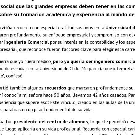
 social que las grandes empresas deben tener en las com
sobre su formación académica y experiencia al mando del 
azitúa
recuerda con especial gratitud sus años en la
Universidad d
iaron profundamente su enfoque empresarial y compromiso con el d
iar
Ingeniería Comercial
por su interés en la contabilidad y los a
esarial, que reconoce fueron factores clave para elegir esta carre
uería que yo fuera médico,
pero yo quería ser ingeniero comercia
ión de estudiar en la Universidad de Chile. Me parecía que interpre
o", confesó.
rtió también algunos
recuerdos
que marcaron profundamente su v
Ahí conocí a mi señora hace 50 años, llevamos 42 años casados. Par
periencia que supere eso". Este vínculo, creado en las aulas de la uni
us palabras en un pilar fundamental de su vida.
túa fue
presidente del centro de alumnos
, lo que le permitió des
ue luego aplicaría en su vida profesional. Recuerda con especial car