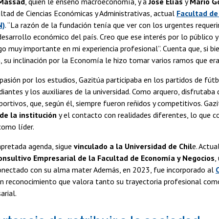
 Massad
, quien le enseñó macroeconomía, y a
José Elías
y
Mario 
ltad de Ciencias Económicas y Administrativas, actual
Facultad de
N)
. “La razón de la fundación tenía que ver con los urgentes requer
desarrollo económico del país. Creo que ese interés por lo público y
go muy importante en mi experiencia profesional”. Cuenta que, si bi
, su inclinación por la Economía le hizo tomar varios ramos que er
asión por los estudios, Gazitúa participaba en los partidos de fút
diantes y los auxiliares de la universidad. Como arquero, disfrutaba
ortivos, que, según él, siempre fueron reñidos y competitivos. Gaz
de la institución
y el contacto con realidades diferentes, lo que c
como líder.
apretada agenda, sigue
vinculado a la Universidad de Chil
e. Actu
onsultivo Empresarial de la Facultad de Economía y Negocios
,
nectado con su alma mater Además, en 2023, fue incorporado al
un reconocimiento que valora tanto su trayectoria profesional como
rial.