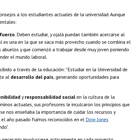
nsejos a los estudiantes actuales de la universidad. Aunque
mentales:
sfuerzo
. Deben estudiar, y ojalá puedan también acercarse al
al es una en la que se saca más provecho cuando se combina el
sus abuelos y que comenzó a trabajar desde muy joven poniendo
ender el mundo laboral.
ibido a través de la educación: "Estudiar en la Universidad de
rte al
desarrollo del país
, generando oportunidades para
nibilidad
y
responsabilidad social
en la cultura de la
inos actuales, sus profesores le inculcaron los principios que
se nos enseñaba la importancia de cuidar los recursos y
e el año pasado fuimos reconocidos en el
Dow Jones
ndo".
s necesario involucrarse activamente en cada proyecto