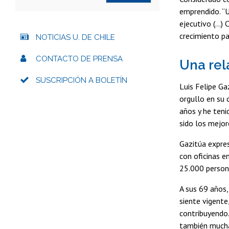
emprendido. “U
ejecutivo (...
crecimiento pa
NOTICIAS U. DE CHILE
CONTACTO DE PRENSA
Una rel
SUSCRIPCIÓN A BOLETÍN
Luis Felipe Ga
orgullo en su 
años y he teni
sido los mejor
Gazitúa expres
con oficinas e
25.000 persona
A sus 69 años,
siente vigente
contribuyendo.
también muchas