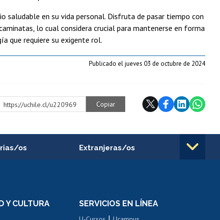
io saludable en su vida personal. Disfruta de pasar tiempo con
s caminatas, lo cual considera crucial para mantenerse en forma
a que requiere su exigente rol.
Publicado el jueves 03 de octubre de 2024
Copiar
https://uchile.cl/u220969
rias/os
Extranjeras/os
rnos de
Revalidación y reconocimiento
n
de títulos
el personal
Postulación al Programa de
Movilidad Estudiantil
D Y CULTURA
SERVICIOS EN LÍNEA
ovilidad interna
Inscripción de asignaturas
|
 de renta
U-Cursos
Ucampus