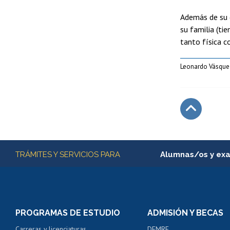
Además de su d
su familia (ti
tanto física c
Leonardo Vásquez
Subir
Más información
TRÁMITES Y SERVICIOS PARA
Alumnas/os y ex
Matrícula en línea
Inscripción y cambio d
Consulta y certificado
PROGRAMAS DE ESTUDIO
ADMISIÓN Y BECAS
Certificado de alumno
Carreras y licenciaturas
DEMRE