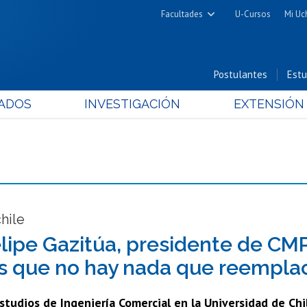
Facultades
U-Cursos
Mi Uc
Arquitectura y Urbanismo
Ciencias
Postulantes
Estu
Cs. Físicas y Matemáticas
ADOS
INVESTIGACIÓN
EXTENSIÓN
Cs. Químicas y Farmacéuticas
Cs. Veterinarias y Pecuarias
Derecho
Filosofía y Humanidades
Medicina
Estudios Avanzados en Educación
hile
Nutrición y Tecnología de
lipe Gazitúa, presidente de CMPC
Alimentos
s que no hay nada que reemplac
tudios de Ingeniería Comercial en la Universidad de Chil