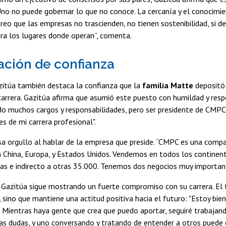
no no puede gobernar lo que no conoce. La cercanía y el conocimie
) Creo que las empresas no trascienden, no tienen sostenibilidad, si 
ra los lugares donde operan”, comenta.
ación de confianza
zitúa también destaca la confianza que la
familia Matte
depositó 
carrera. Gazitúa afirma que asumió este puesto con humildad y resp
do muchos cargos y responsabilidades, pero ser presidente de CMP
es de mi carrera profesional".
a orgullo al hablar de la empresa que preside. “CMPC es una comp
n China, Europa, y Estados Unidos. Vendemos en todos los continen
s e indirecto a otras 35.000. Tenemos dos negocios muy importantes
 Gazitúa sigue mostrando un fuerte compromiso con su carrera. El t
, sino que mantiene una actitud positiva hacia el futuro: "Estoy bi
 Mientras haya gente que crea que puedo aportar, seguiré trabajando
 dudas, y uno conversando y tratando de entender a otros puede c