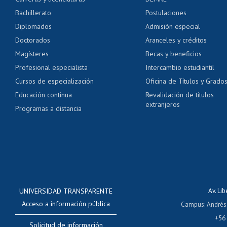
Servicio médico y den
Bachillerato
Postulaciones
Pago de arancel y cré
Diplomados
Admisión especial
Pago de arancel y cré
Doctorados
Aranceles y créditos
Certificado de títulos 
Magísteres
Becas y beneficios
Profesional especialista
Intercambio estudiantil
Mi Uchile
Ayu
Cursos de especialización
Oficina de Títulos y Grado
Educación continua
Revalidación de títulos
extranjeros
Programas a distancia
UNIVERSIDAD TRANSPARENTE
Av. Li
Acceso a información pública
Campus
:
Andrés
+56
Solicitud de información