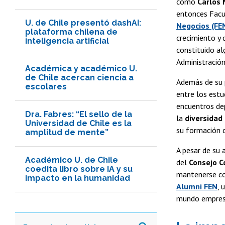
como
Carlos
entonces Facu
U. de Chile presentó dashAI:
Negocios (FE
plataforma chilena de
crecimiento y 
inteligencia artificial
constituido al
Administración
Académica y académico U.
de Chile acercan ciencia a
Además de su p
escolares
entre los estu
encuentros dep
Dra. Fabres: “El sello de la
la
diversidad 
Universidad de Chile es la
su formación 
amplitud de mente”
A pesar de su 
Académico U. de Chile
del
Consejo C
coedita libro sobre IA y su
mantenerse co
impacto en la humanidad
Alumni FEN
, 
mundo empresa