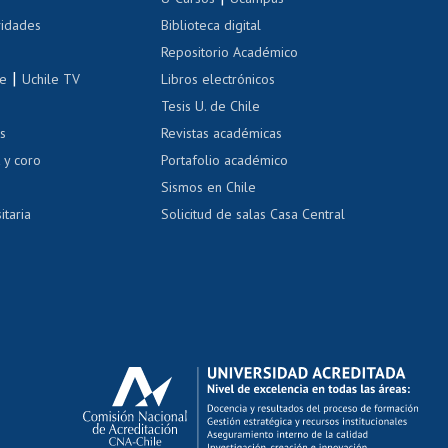
Cursos de español
 de renta
vidades
Biblioteca digital
Repositorio Académico
correo uchile
|
le
Uchile TV
Libros electrónicos
nas blancas
Tesis U. de Chile
os
Revistas académicas
, sexual y violencia
Denuncias administrativas
 y coro
Portafolio académico
Sismos en Chile
itaria
Solicitud de salas Casa Central