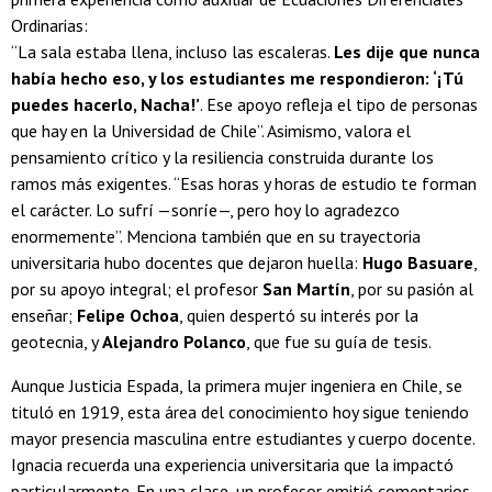
Ordinarias:
“La sala estaba llena, incluso las escaleras.
Les dije que nunca
había hecho eso, y los estudiantes me respondieron: ‘¡Tú
puedes hacerlo, Nacha!’
. Ese apoyo refleja el tipo de personas
que hay en la Universidad de Chile”. Asimismo, valora el
pensamiento crítico y la resiliencia construida durante los
ramos más exigentes. “Esas horas y horas de estudio te forman
el carácter. Lo sufrí —sonríe—, pero hoy lo agradezco
enormemente”. Menciona también que en su trayectoria
universitaria hubo docentes que dejaron huella:
Hugo Basuare
,
por su apoyo integral; el profesor
San Martín
, por su pasión al
enseñar;
Felipe Ochoa
, quien despertó su interés por la
geotecnia, y
Alejandro Polanco
, que fue su guía de tesis.
Aunque Justicia Espada, la primera mujer ingeniera en Chile, se
tituló en 1919, esta área del conocimiento hoy sigue teniendo
mayor presencia masculina entre estudiantes y cuerpo docente.
Ignacia recuerda una experiencia universitaria que la impactó
particularmente. En una clase, un profesor emitió comentarios