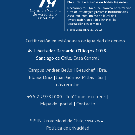
Postulación al AUCAI
Funcionarias/os
Cursos internos de capacitación
Bienestar del personal
Certificación en estándares de igualdad de género
Portal de movilidad interna
Certificado de renta
Av. Libertador Bernardo O'Higgins 1058,
Santiago de Chile,
Casa Central
Certificado de renta honorarios
Gestión de correo uchile
Campus
:
Andrés Bello
|
Beauchef
|
Dra.
Editar páginas blancas
Eloísa Díaz
|
Juan Gómez Millas
|
Sur
|
más recintos
Extranjeras/os
Revalidación y reconocimiento de títulos
+56 2 29782000
|
Teléfonos y correos
|
Mapa del portal
|
Contacto
Postulación al Programa de Movilidad Estudiantil
Inscripción de asignaturas
SISIB
Universidad de Chile
Cursos de español
-
, 1994-2026 -
Política de privacidad