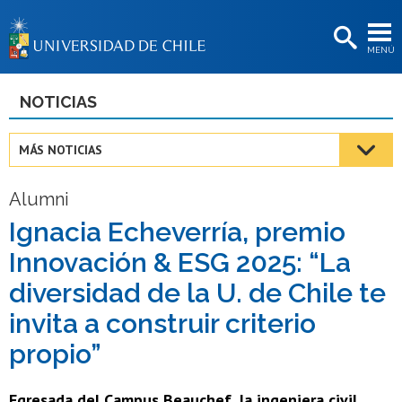
EXTENSIÓN
MENÚ
BIBLIOTECAS
LA UNIVERSIDAD
NOTICIAS
Postulantes
MÁS NOTICIAS
Estudiantes
Alumni
Académicas/os
Ignacia Echeverría, premio
Funcionarias/os
Innovación & ESG 2025: “La
Egresadas/os
diversidad de la U. de Chile te
invita a construir criterio
propio”
Egresada del Campus Beauchef, la ingeniera civil