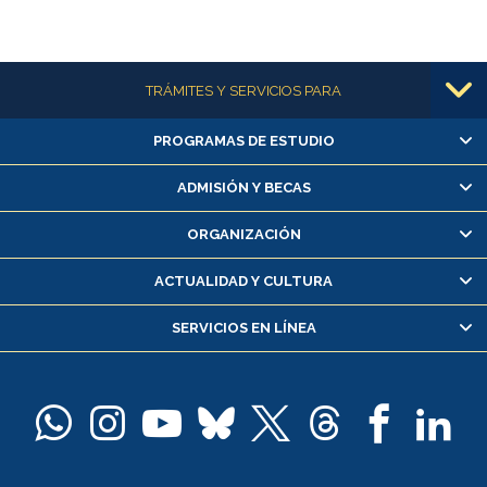
Más información
TRÁMITES Y SERVICIOS PARA
PROGRAMAS DE ESTUDIO
Alumnas/os y exalumnas/os
Matrícula en línea
ADMISIÓN Y BECAS
Inscripción y cambio de asignaturas
ORGANIZACIÓN
Consulta y certificado de notas
Certificado de alumno regular
ACTUALIDAD Y CULTURA
Servicio médico y dental
SERVICIOS EN LÍNEA
Pago de arancel y crédito alumnos
Pago de arancel y crédito exalumnos
Certificado de títulos y grados
Docentes
Postulación a concursos internos de investigación