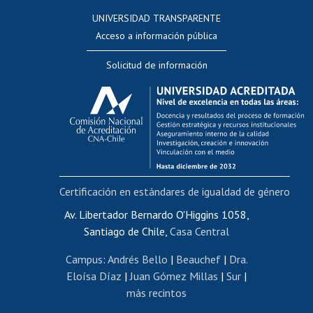
Consulta a bases de datos
UNIVERSIDAD TRANSPARENTE
Perfeccionamiento
Acceso a información pública
Editar Portafolio Académico
Solicitud de información
Evaluación docente
Calificación académica
Postulación al AUCAI
Funcionarias/os
Cursos internos de capacitación
Bienestar del personal
Certificación en estándares de igualdad de género
Portal de movilidad interna
Certificado de renta
Av. Libertador Bernardo O'Higgins 1058,
Santiago de Chile,
Casa Central
Certificado de renta honorarios
Gestión de correo uchile
Campus
:
Andrés Bello
|
Beauchef
|
Dra.
Editar páginas blancas
Eloísa Díaz
|
Juan Gómez Millas
|
Sur
|
más recintos
Extranjeras/os