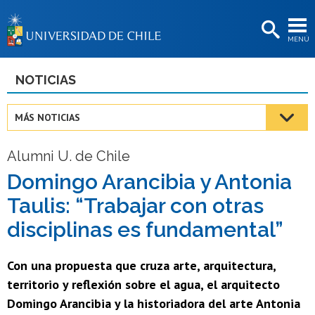
EXTENSIÓN
MENÚ
BIBLIOTECAS
LA UNIVERSIDAD
NOTICIAS
Postulantes
MÁS NOTICIAS
Estudiantes
Alumni U. de Chile
Académicas/os
Domingo Arancibia y Antonia
Funcionarias/os
Taulis: “Trabajar con otras
Egresadas/os
disciplinas es fundamental”
Con una propuesta que cruza arte, arquitectura,
territorio y reflexión sobre el agua, el arquitecto
Domingo Arancibia y la historiadora del arte Antonia