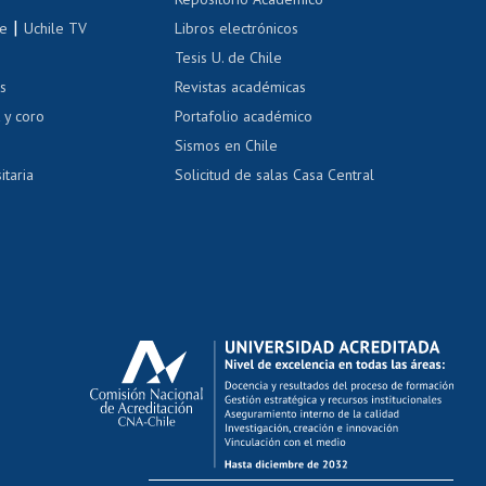
correo uchile
|
le
Uchile TV
Libros electrónicos
nas blancas
Tesis U. de Chile
os
Revistas académicas
, sexual y violencia
Denuncias administrativas
 y coro
Portafolio académico
Sismos en Chile
itaria
Solicitud de salas Casa Central