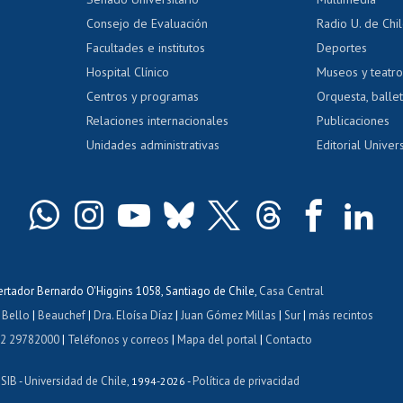
dito exalumnos
Gestión de 
Consejo de Evaluación
Radio U. de Chi
Postulación al AUCAI
y grados
Editar pági
Facultades e institutos
Deportes
Hospital Clínico
Museos y teatr
da tecnológica
Tarjeta TUI
Wifi
Acoso laboral
s
Centros y programas
Orquesta, ballet
Relaciones internacionales
Publicaciones
Unidades administrativas
Editorial Univers
bertador Bernardo O'Higgins 1058, Santiago de Chile,
Casa Central
 Bello
|
Beauchef
|
Dra. Eloísa Díaz
|
Juan Gómez Millas
|
Sur
|
más recintos
 2 29782000
|
Teléfonos y correos
|
Mapa del portal
|
Contacto
ISIB
Universidad de Chile
Política de privacidad
-
, 1994-2026 -