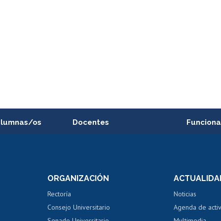
alumnas/os
Docentes
Funciona
Postulación a concursos
Cursos inte
internos de investigación
capacitació
e asignaturas
Consulta a bases de datos
Bienestar d
 de notas
ORGANIZACIÓN
ACTUALIDA
Perfeccionamiento
Portal de m
 regular
Editar Portafolio Académico
Certificado
Rectoría
Noticias
tal
Evaluación docente
Certificado
Consejo Universitario
Agenda de acti
dito alumnos
honorarios
Calificación académica
Senado Universitario
Multimedia