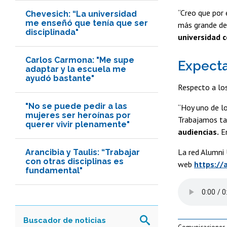
“Creo que por 
Chevesich: “La universidad
me enseñó que tenía que ser
más grande de 
disciplinada"
universidad c
Carlos Carmona: "Me supe
Expecta
adaptar y la escuela me
ayudó bastante"
Respecto a lo
"No se puede pedir a las
“Hoy uno de lo
mujeres ser heroínas por
Trabajamos tam
querer vivir plenamente"
audiencias.
En
La red Alumni 
Arancibia y Taulis: “Trabajar
con otras disciplinas es
web
https://a
fundamental"