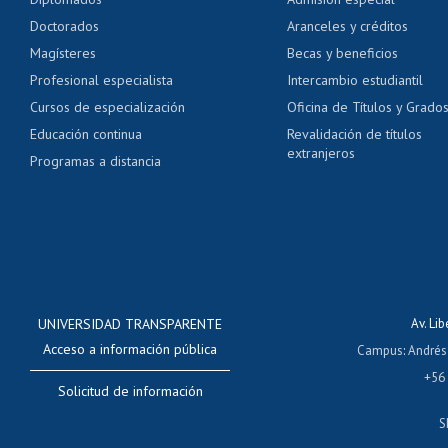
Pago de arancel y cré
Doctorados
Aranceles y créditos
Certificado de títulos 
Magísteres
Becas y beneficios
Profesional especialista
Intercambio estudiantil
Mi Uchile
Ayu
Cursos de especialización
Oficina de Títulos y Grado
Educación continua
Revalidación de títulos
extranjeros
Programas a distancia
UNIVERSIDAD TRANSPARENTE
Av. Li
Acceso a información pública
Campus
:
Andrés
+56
Solicitud de información
S