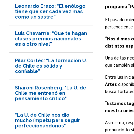
programa “Pa
Leonardo Erazo: “El enólogo
tiene que ser cada vez más
como un sastre”
El pasado miér
perteneciente 
Luis Chavarría: “Que te hagan
“Nos dimos c
clases premios nacionales
es a otro nivel”
distintos esp
Una de las nec
Pilar Cortés: “La formación U.
que también s
de Chile es sólida y
confiable”
Entre las ini
Artes
disponib
Sharoni Rosenberg: "La U. de
busca fortalec
Chile me entrenó en
pensamiento crítico"
“Estamos logr
nuestra unive
“La U. de Chile nos dio
mucho ímpetu para seguir
Asimismo, resp
perfeccionándonos"
pronunció lo s