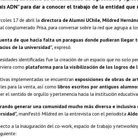
ís ADN” para dar a conocer el trabajo de la entidad que 
coles 17 de abril la
directora de Alumni UChile, Mildred Hernán
al conglomerado Prisa, para conversar sobre la red que agrupa a los
uenta de que hacía falta un paraguas donde pudieran llegar t
acios de la universidad”,
expresó.
esidades identificadas fue la creación de un espacio que no solo per
irviera como
plataforma para la visibilización de los logros de 
ciativas implementadas se encuentran
exposiciones de obras de ar
les para la venta, así como
libros escritos por antiguos alumno
er el sentido de orgullo y pertenencia hacia la institución educativa
ando generar una comunidad mucho más diversa e inclusiva en 
rsidad”,
manifestó Mildred en la entrevista con el periodista
Aldo
ecto a la inauguración del co-work, espacio de trabajo y networki
iguiente: