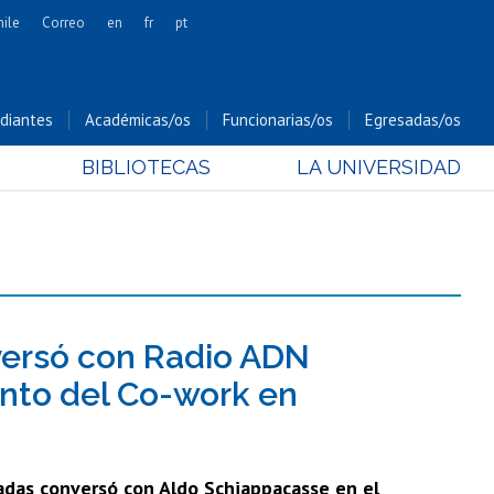
hile
Correo
en
fr
pt
Artes
Cs. Agronómicas
diantes
Académicas/os
Funcionarias/os
Egresadas/os
Cs. Forestales y Conservación
BIBLIOTECAS
LA UNIVERSIDAD
Cs. Sociales
Comunicación e Imagen
Economía y Negocios
Gobierno
Odontología
Estudios Internacionales
nversó con Radio ADN
Bachillerato
iento del Co-work en
Hospital Clínico
adas conversó con Aldo Schiappacasse en el