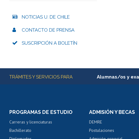
NOTICIAS U. DE CHILE
CONTACTO DE PRENSA
SUSCRIPCIÓN A BOLETÍN
Más información
TRÁMITES Y SERVICIOS PARA
Alumnas/os y ex
Matrícula en línea
Inscripción y cambio d
Consulta y certificado
PROGRAMAS DE ESTUDIO
ADMISIÓN Y BECAS
Certificado de alumno
Carreras y licenciaturas
DEMRE
Servicio médico y den
Bachillerato
Postulaciones
Pago de arancel y cré
Diplomados
Admisión especial