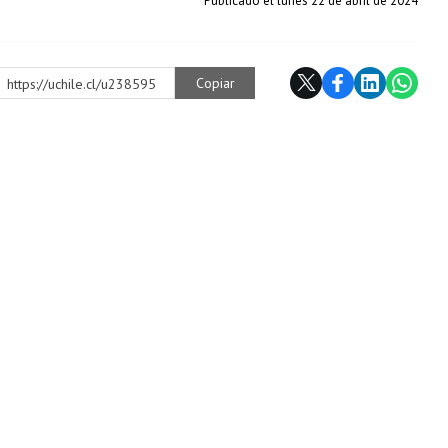
Publicado el lunes 22 de abril de 2024
Copiar
https://uchile.cl/u238595