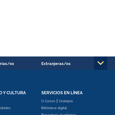
rias/os
Extranjeras/os
rnos de
Revalidación y reconocimiento
n
de títulos
el personal
Postulación al Programa de
Movilidad Estudiantil
D Y CULTURA
SERVICIOS EN LÍNEA
ovilidad interna
Inscripción de asignaturas
|
 de renta
U-Cursos
Ucampus
Cursos de español
 de renta
vidades
Biblioteca digital
Repositorio Académico