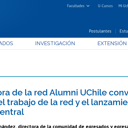
Facultades
U-Cursos
Mi Uc
Arquitectura y Urbanismo
Ciencias
Postulantes
Estu
Cs. Físicas y Matemáticas
ADOS
INVESTIGACIÓN
EXTENSIÓN
Cs. Químicas y Farmacéuticas
Cs. Veterinarias y Pecuarias
Derecho
Filosofía y Humanidades
Medicina
Estudios Avanzados en Educación
ora de la red Alumni UChile co
Nutrición y Tecnología de
el trabajo de la red y el lanzam
Alimentos
entral
nández, directora de la comunidad de egresados y egres