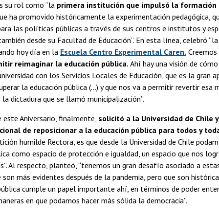
 su rol como “la
primera institución que impulsó la formación
ue ha promovido históricamente la experimentación pedagógica, q
para las políticas públicas a través de sus centros e institutos y e
mbién desde su Facultad de Educación”. En esta línea, celebró “la
ando hoy día en la
Escuela Centro Experimental Caren.
Creemos 
itir reimaginar la educación pública.
Ahí hay una visión de cómo
 universidad con los Servicios Locales de Educación, que es la gran
cuperar la educación pública (…) y que nos va a permitir revertir esa
la dictadura que se llamó municipalización”.
 este Aniversario, finalmente,
solicitó a la Universidad de Chile 
cional de reposicionar a la educación pública para todos y tod
tición humilde Rectora, es que desde la Universidad de Chile poda
ica como espacio de protección e igualdad, un espacio que nos logre
s”. Al respecto, planteó, “tenemos un gran desafío asociado a esta
 son más evidentes después de la pandemia, pero que son histórica
ública cumple un papel importante ahí, en términos de poder ente
 maneras en que podamos hacer más sólida la democracia”.