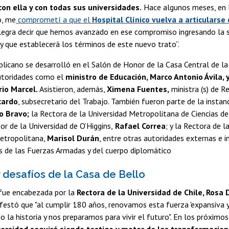
on ella y con todas sus universidades.
Hace algunos meses, en l
o, me
comprometí a que el
Hospital Clínico vuelva a articularse
egra decir que hemos avanzado en ese compromiso ingresando la
y que establecerá los términos de este nuevo trato”.
blicano se desarrolló en el Salón de Honor de la Casa Central de la U
autoridades como el
ministro de Educación, Marco Antonio Ávila, y
io Marcel.
Asistieron, además,
Ximena Fuentes,
ministra (s) de R
cardo
, subsecretario del Trabajo. También fueron parte de la instanc
lo Bravo;
la Rectora de la Universidad Metropolitana de Ciencias de
or de la Universidad de O’Higgins,
Rafael Correa
; y la Rectora de l
etropolitana,
Marisol Durán
, entre otras autoridades externas e i
s de las Fuerzas Armadas y del cuerpo diplomático
 desafíos de la Casa de Bello
fue encabezada por la
Rectora de la Universidad de Chile, Rosa
estó que "al cumplir 180 años, renovamos esta fuerza 'expansiva 
o la historia y nos preparamos para vivir el futuro". En los próximos