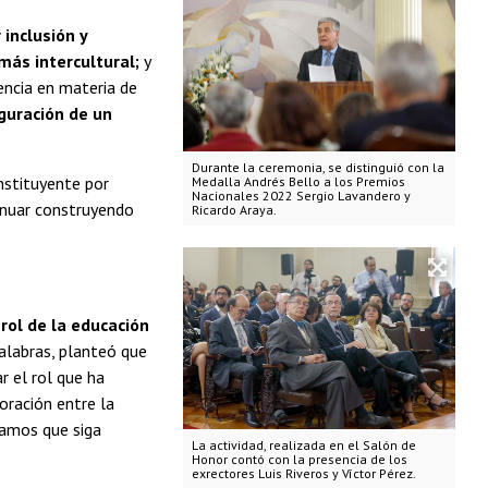
inclusión y
ás intercultural;
y
encia en materia de
guración de un
Durante la ceremonia, se distinguió con la
nstituyente por
Medalla Andrés Bello a los Premios
Nacionales 2022 Sergio Lavandero y
inuar construyendo
Ricardo Araya.
rol de la educación
alabras, planteó que
r el rol que ha
oración entre la
ramos que siga
La actividad, realizada en el Salón de
Honor contó con la presencia de los
exrectores Luis Riveros y Víctor Pérez.