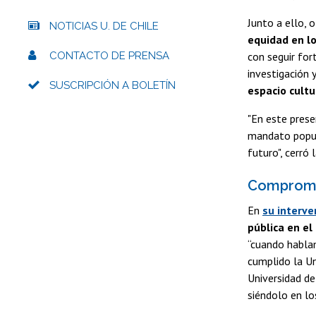
Junto a ello, 
NOTICIAS U. DE CHILE
equidad en l
CONTACTO DE PRENSA
con seguir for
investigación 
SUSCRIPCIÓN A BOLETÍN
espacio cult
"En este prese
mandato popula
futuro", cerró 
Compromis
En
su interve
pública en el
“cuando hablam
cumplido la Un
Universidad de
siéndolo en l