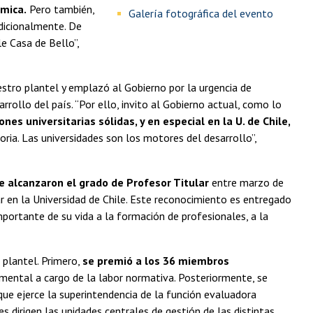
émica.
Pero también,
Galería fotográfica del evento
dicionalmente. De
le Casa de Bello”,
uestro plantel y emplazó al Gobierno por la urgencia de
arrollo del país. “Por ello, invito al Gobierno actual, como lo
nes universitarias sólidas, y en especial en la U. de Chile,
oria. Las universidades son los motores del desarrollo”,
 alcanzaron el grado de Profesor Titular
entre marzo de
 en la Universidad de Chile. Este reconocimiento es entregado
portante de su vida a la formación de profesionales, a la
 plantel. Primero,
se premió a los 36 miembros
mental a cargo de la labor normativa. Posteriormente, se
ue ejerce la superintendencia de la función evaluadora
es dirigen las unidades centrales de gestión de las distintas