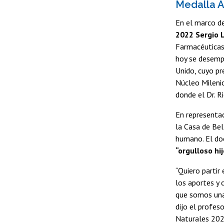
Medalla A
En el marco d
2022 Sergio 
Farmacéuticas
hoy se desemp
Unido, cuyo pr
Núcleo Milenio
donde el Dr. R
En representa
la Casa de Bel
humano. El do
“orgulloso hij
“Quiero partir
los aportes y 
que somos una
dijo el profes
Naturales 202