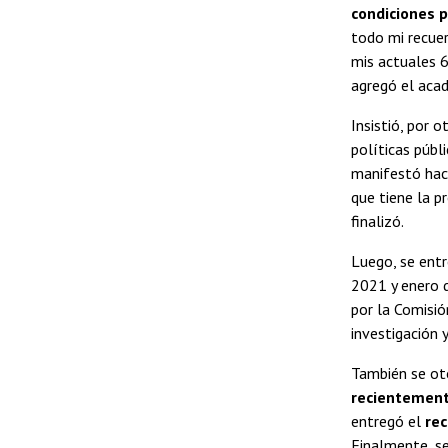
condiciones p
todo mi recuer
mis actuales 6
agregó el aca
Insistió, por 
políticas públ
manifestó hace
que tiene la p
finalizó.
Luego, se ent
2021 y enero d
por la Comisió
investigación 
También se oto
recientement
entregó el
re
Finalmente, s