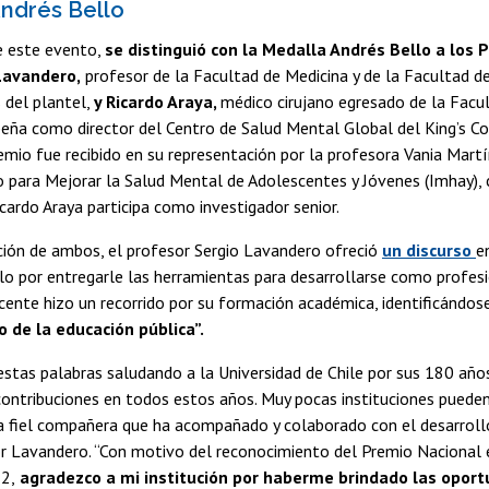
ndrés Bello
e este evento,
se distinguió con la Medalla Andrés Bello a los
Lavandero,
profesor de la Facultad de Medicina y de la Facultad de
 del plantel,
y Ricardo Araya,
médico cirujano egresado de la Facu
eña como director del Centro de Salud Mental Global del King’s Co
emio fue recibido en su representación por la profesora Vania Martí
 para Mejorar la Salud Mental de Adolescentes y Jóvenes (Imhay), 
icardo Araya participa como investigador senior.
ción de ambos, el profesor Sergio Lavandero ofreció
un discurso
e
lo por entregarle las herramientas para desarrollarse como profes
cente hizo un recorrido por su formación académica, identificándo
o de la educación pública”.
 estas palabras saludando a la Universidad de Chile por sus 180 añ
contribuciones en todos estos años. Muy pocas instituciones pueden
 fiel compañera que ha acompañado y colaborado con el desarrollo
or Lavandero. “Con motivo del reconocimiento del Premio Nacional 
2,
agradezco a mi institución por haberme brindado las oport