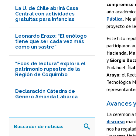
compromiso c
La U. de Chile abrirá Casa
año académic
Central con actividades
Pública
.
Me al
gratuitas para infancias
proyecto de le
Leonardo Erazo: “El enólogo
Este hito repu
tiene que ser cada vez más
participaron 
como un sastre”
Hacienda, Mar
y
Giorgio Boc
“Ecos de lectura” explora el
Pudahuel,
Íta
patrimonio rupestre de la
Región de Coquimbo
Araya;
el Rect
Tecnológica M
representante
Declaración Cátedra de
Género Amanda Labarca
Avances y
La ceremonia 
discurso
manif
nos ha regalad