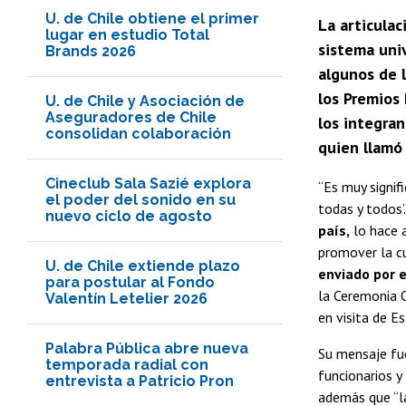
U. de Chile obtiene el primer
La articulac
lugar en estudio Total
sistema univ
Brands 2026
algunos de l
los Premios
U. de Chile y Asociación de
Aseguradores de Chile
los integran
consolidan colaboración
quien llamó 
Cineclub Sala Sazié explora
“Es muy signif
el poder del sonido en su
todas y todos’
nuevo ciclo de agosto
país,
lo hace a
promover la cu
U. de Chile extiende plazo
enviado por e
para postular al Fondo
la Ceremonia O
Valentín Letelier 2026
en visita de E
Palabra Pública abre nueva
Su mensaje fue
temporada radial con
funcionarios y
entrevista a Patricio Pron
además que “la