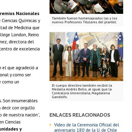
 Premios Nacionales
También fueron homenajeados las y los
 Ciencias Químicas y
nuevos Profesores Titulares del plantel.
ltad de Medicina que
llege London, Reino
nez, directora del
centro de excelencia
n el que agradeció a
ional y como ser
se como un
El cuerpo directivo también recibió la
Medalla Andrés Bello, al igual que la
Contralora Universitaria, Magdalena
Gandolfo.
os. Son innumerables
 decir con orgullo
 de nuestra nación”,
ENLACES RELACIONADOS
en Ciencias
Video de la Ceremonia Oficial del
unidades y
aniversario 180 de la U. de Chile