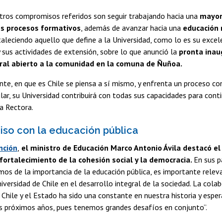
otros compromisos referidos son seguir trabajando hacia una
mayor 
os procesos formativos
, además de avanzar hacia una
educación m
taleciendo aquello que define a la Universidad, como lo es su excel
y sus actividades de extensión, sobre lo que anunció la
pronta inau
ural abierto a la comunidad en la comuna de Ñuñoa.
nte, en que es Chile se piensa a sí mismo, y enfrenta un proceso co
r, su Universidad contribuirá con todas sus capacidades para cont
la Rectora.
o con la educación pública
nción
,
el ministro de Educación Marco Antonio Ávila destacó el 
 fortalecimiento de la cohesión social y la democracia.
En sus p
os de la importancia de la educación pública, es importante releva
iversidad de Chile en el desarrollo integral de la sociedad. La colab
 Chile y el Estado ha sido una constante en nuestra historia y espe
os próximos años, pues tenemos grandes desafíos en conjunto”.