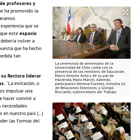
 de profesores y
ue ha promovido la
speramos
 experiencia que se
que este
espacio
 debería volver a
 apuesta que ha hecho
 medida tan
La ceremonia de aniversario de la
Universidad de Chile contó con la
presencia de los ministros de Educación,
y su Rectora liderar
Marco Antonio Ávila y de su par de
Hacienda, Mario Marcel. Además,
as.
“La invitación, o
participaron Ximena Fuentes, ministra (s)
de Relaciones Exteriores; y Giorgio
mos impulsar una
Boccardo, subsecretario del Trabajo.
 hacer convivir a
s necesidades
s en nuestro país (…)
nder las formas del