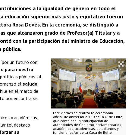
 contribuciones a la igualdad de género en todo el
la educación superior más justo y equitativo fueron
ctora Rosa Devés. En la ceremonia, se distinguió a
s que alcanzaron grado de Profesor(a) Titular y a
contó con la participación del ministro de Educación,
 pública.
 ‘por un futuro con
ro para nuestro
políticas públicas, al
í comenzó el
saludo
Chile en el marco de
nto por encontrarse
Este viernes se realizó la ceremonia
micos y académicas,
oficial de aniversario 180 de la U. de Chile,
que contó con la participación de
 plantel destacó
autoridades de Gobierno, parlamentarios,
académicos, académicas, estudiantes y
forzar su
funcionarios/as de la Casa de Bello.