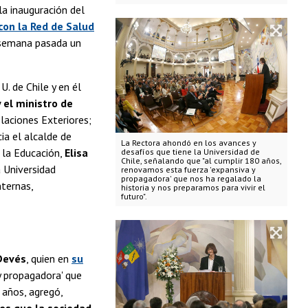
a inauguración del
 con la Red de Salud
 semana pasada un
. de Chile y en él
 el ministro de
elaciones Exteriores;
ia el alcalde de
La Rectora ahondó en los avances y
 la Educación,
Elisa
desafíos que tiene la Universidad de
Chile, señalando que "al cumplir 180 años,
a Universidad
renovamos esta fuerza 'expansiva y
propagadora' que nos ha regalado la
nternas,
historia y nos preparamos para vivir el
futuro".
 Devés
, quien en
su
y propagadora' que
 años, agregó,