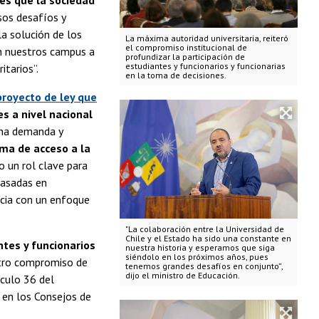
es que la sociedad
esos desafíos y
la solución de los
La máxima autoridad universitaria, reiteró
el compromiso institucional de
n nuestros campus a
profundizar la participación de
estudiantes y funcionarios y funcionarias
itarios”.
en la toma de decisiones.
proyecto de ley que
s a nivel nacional
"una demanda y
ema de acceso a la
o un rol clave para
basadas en
ncia con un enfoque
"La colaboración entre la Universidad de
Chile y el Estado ha sido una constante en
ntes y funcionarios
nuestra historia y esperamos que siga
siéndolo en los próximos años, pues
tro compromiso de
tenemos grandes desafíos en conjunto”,
dijo el ministro de Educación.
ículo 36 del
o en los Consejos de