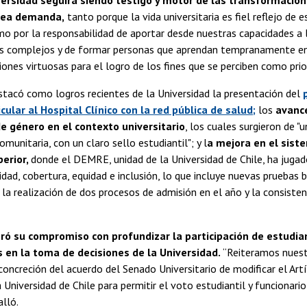
ersidad seguirá siendo testigo y motor de las transformacion
ea demanda,
tanto porque la vida universitaria es fiel reflejo de 
mo por la responsabilidad de aportar desde nuestras capacidades a 
 complejos y de formar personas que aprendan tempranamente e
iones virtuosas para el logro de los fines que se perciben como prior
tacó como logros recientes de la Universidad la presentación del
cular al Hospital Clínico con la red pública de salud;
los
avance
e género en el contexto universitario
, los cuales surgieron de 
munitaria, con un claro sello estudiantil"; y l
a mejora en el sist
perior,
donde el DEMRE, unidad de la Universidad de Chile, ha jugad
idad, cobertura, equidad e inclusión, lo que incluye nuevas pruebas 
la realización de dos procesos de admisión en el año y la consiste
eró su compromiso con profundizar la participación de estudia
s en la toma de decisiones de la Universidad.
“Reiteramos nues
concreción del acuerdo del Senado Universitario de modificar el Art
 Universidad de Chile para permitir el voto estudiantil y funcionari
alló.