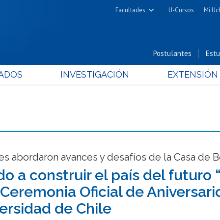
Facultades
U-Cursos
Mi Uc
Arquitectura y Urbanismo
Ciencias
Postulantes
Estu
Cs. Físicas y Matemáticas
ADOS
INVESTIGACIÓN
EXTENSIÓN
Cs. Químicas y Farmacéuticas
Cs. Veterinarias y Pecuarias
Derecho
Filosofía y Humanidades
Medicina
Estudios Avanzados en Educación
s abordaron avances y desafíos de la Casa de B
Nutrición y Tecnología de
o a construir el país del futuro 
Alimentos
Ceremonia Oficial de Aniversari
versidad de Chile