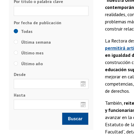
“
nuestra Univ
Por título o palabra clave
contemporán
realidades, co
problemas más
construir relac
Todas
La Rectora des
Última semana
permitirá arti
Último mes
en igualdad d
construcción co
Último año
educación su
Desde
mejorar en cal
competencias, 
de derechos.
Hasta
También,
reit
y funcionaria
avanzar en la 
Estatuto de la
Facultad”, det