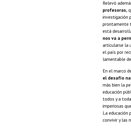
Relevó además
profesoras,
q
investigación 
prontamente ta
está desarroll
nos va a perm
articularse la
el país por re
lamentable de 
En el marco de
el desafío na
más bien la pe
educación públ
todos y a toda
imperiosas que
La educación p
convivir y las