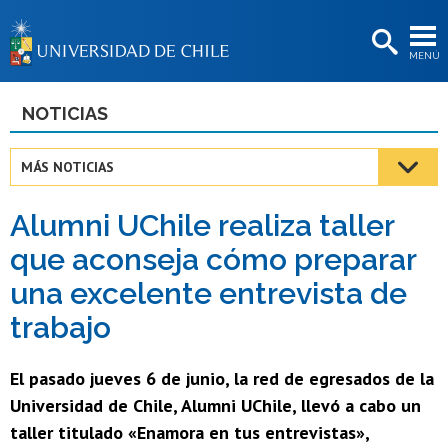
EXTENSIÓN
MENÚ
BIBLIOTECAS
LA UNIVERSIDAD
NOTICIAS
Postulantes
MÁS NOTICIAS
Estudiantes
Alumni UChile realiza taller
Académicas/os
que aconseja cómo preparar
Funcionarias/os
una excelente entrevista de
Egresadas/os
trabajo
El pasado jueves 6 de junio, la red de egresados de la
Universidad de Chile, Alumni UChile, llevó a cabo un
taller titulado «Enamora en tus entrevistas»,