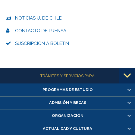
NOTICIAS U. DE CHILE
CONTACTO DE PRENSA
SUSCRIPCIÓN A BOLETÍN
Más información
TRÁMITES Y SERVICIOS PARA
PROGRAMAS DE ESTUDIO
Alumnas/os y exalumnas/os
Matrícula en línea
ADMISIÓN Y BECAS
Inscripción y cambio de asignaturas
ORGANIZACIÓN
Consulta y certificado de notas
Certificado de alumno regular
ACTUALIDAD Y CULTURA
Servicio médico y dental