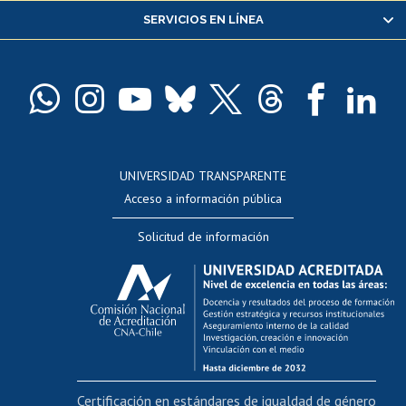
SERVICIOS EN LÍNEA
Pago de arancel y crédito alumnos
Pago de arancel y crédito exalumnos
Certificado de títulos y grados
Docentes
Postulación a concursos internos de investigación
Consulta a bases de datos
UNIVERSIDAD TRANSPARENTE
Perfeccionamiento
Acceso a información pública
Editar Portafolio Académico
Solicitud de información
Evaluación docente
Calificación académica
Postulación al AUCAI
Funcionarias/os
Cursos internos de capacitación
Bienestar del personal
Certificación en estándares de igualdad de género
Portal de movilidad interna