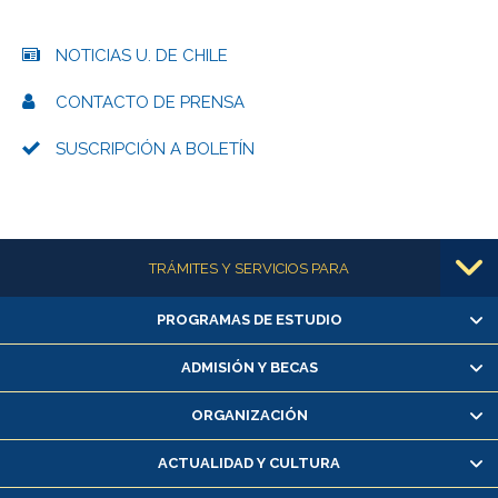
NOTICIAS U. DE CHILE
CONTACTO DE PRENSA
SUSCRIPCIÓN A BOLETÍN
Más información
TRÁMITES Y SERVICIOS PARA
PROGRAMAS DE ESTUDIO
Alumnas/os y exalumnas/os
Matrícula en línea
ADMISIÓN Y BECAS
Inscripción y cambio de asignaturas
ORGANIZACIÓN
Consulta y certificado de notas
Certificado de alumno regular
ACTUALIDAD Y CULTURA
Servicio médico y dental