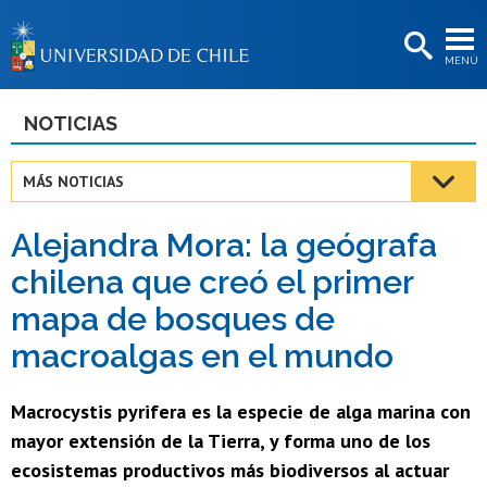
EXTENSIÓN
MENÚ
BIBLIOTECAS
LA UNIVERSIDAD
NOTICIAS
Postulantes
MÁS NOTICIAS
Estudiantes
Alejandra Mora: la geógrafa
Académicas/os
chilena que creó el primer
Funcionarias/os
mapa de bosques de
Egresadas/os
macroalgas en el mundo
Macrocystis pyrifera es la especie de alga marina con
mayor extensión de la Tierra, y forma uno de los
ecosistemas productivos más biodiversos al actuar