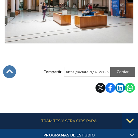
Compartir:
Copiar
https://uchile.cl/u239193
Subir
Más información
TRÁMITES Y SERVICIOS PARA
PROGRAMAS DE ESTUDIO
Alumnas/os y exalumnas/os