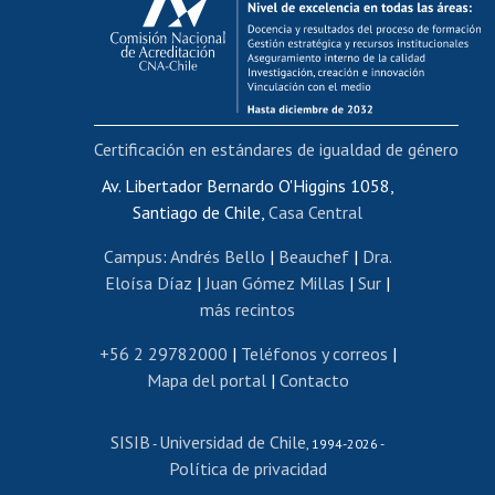
Postulación al AUCAI
Funcionarias/os
Cursos internos de capacitación
Bienestar del personal
Certificación en estándares de igualdad de género
Portal de movilidad interna
Certificado de renta
Av. Libertador Bernardo O'Higgins 1058,
Santiago de Chile,
Casa Central
Certificado de renta honorarios
Gestión de correo uchile
Campus
:
Andrés Bello
|
Beauchef
|
Dra.
Editar páginas blancas
Eloísa Díaz
|
Juan Gómez Millas
|
Sur
|
más recintos
Extranjeras/os
Revalidación y reconocimiento de títulos
+56 2 29782000
|
Teléfonos y correos
|
Mapa del portal
|
Contacto
Postulación al Programa de Movilidad Estudiantil
Inscripción de asignaturas
SISIB
Universidad de Chile
Cursos de español
-
, 1994-2026 -
Política de privacidad