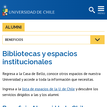
EXTENSIÓN
MENÚ
BIBLIOTECAS
LA UNIVERSIDAD
ALUMNI
Postulantes
BENEFICIOS
Estudiantes
Bibliotecas y espacios
Académicas/os
institucionales
Funcionarias/os
Regresa a la Casa de Bello, conoce otros espacios de nuestra
Egresadas/os
Universidad y accede a toda la información que necesitas.
Ingresa a la
lista de espacios de la U. de Chile
y descubre los
servicios dirigidos a las y los alumni.